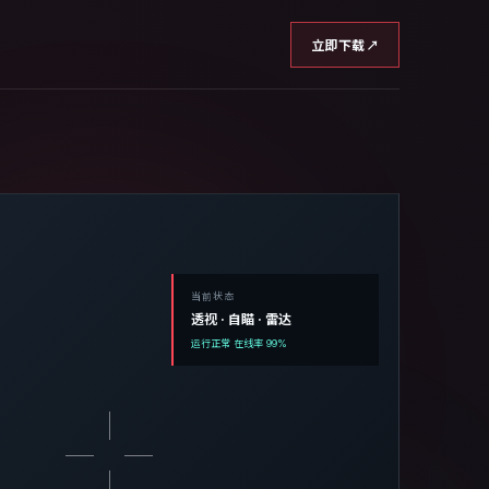
立即下载
↗
当前状态
透视 · 自瞄 · 雷达
运行正常 在线率 99%