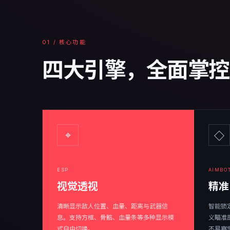
01 / 核心功能
四大引擎，全面掌控
⌖
◇
ESP
AIMBO
视觉透视
精准
清晰显示敌人位置、血量、距离与武器信
智能锁
息。支持方框、骨骼、血量条等多种显示模
义瞄准
式自由切换。
不易察