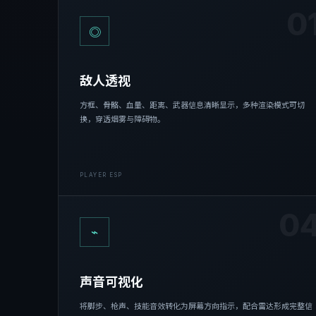
0
◎
敌人透视
方框、骨骼、血量、距离、武器信息清晰显示，多种渲染模式可切
换，穿透烟雾与障碍物。
PLAYER ESP
0
⌁
声音可视化
将脚步、枪声、技能音效转化为屏幕方向指示，配合雷达形成完整信