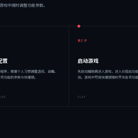
游戏中随时调整功能参数。
第三步
配置
启动游戏
助程序，根据个人习惯调整透视、自瞄、
先启动辅助再进入游戏，进入对局后功
各项功能的参数与快捷键。
效。游戏中可按快捷键随时开关各项功
URE
PLAY