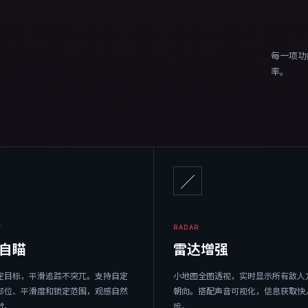
每一项功
率。
╱
T
RADAR
自瞄
雷达增强
定目标，平滑追踪不突兀。支持自定
小地图全图透视，实时显示所有敌人
部位、平滑度和锁定范围，观感自然
朝向。搭配声音可视化，信息获取快
觉。
步。