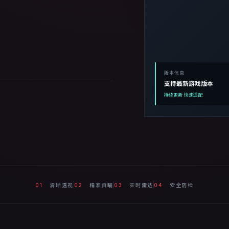
版本信息
支持最新游戏版本
持续更新 快速适配
01
清晰透视
02
精准自瞄
03
实时雷达
04
安全防检