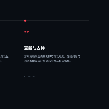
维护
更新与支持
能自动生
游戏更新后重启辅助即可自动适配。如遇问题可
能。
通过客服渠道获取最新版本与使用指导。
SUPPORT